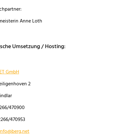
chpartner:
meisterin Anne Loth
ische Umsetzung / Hosting:
ET GmbH
eiligenhoven 2
indlar
02266/470900
02266/470953
info@berg.net