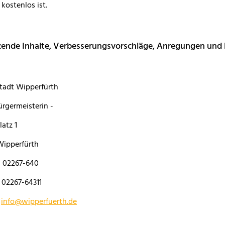
 kostenlos ist.
ende Inhalte, Verbesserungsvorschläge, Anregungen und Kr
tadt Wipperfürth
ürgermeisterin -
atz 1
Wipperfürth
n 02267-640
 02267-64311
:
info@wipperfuerth.de