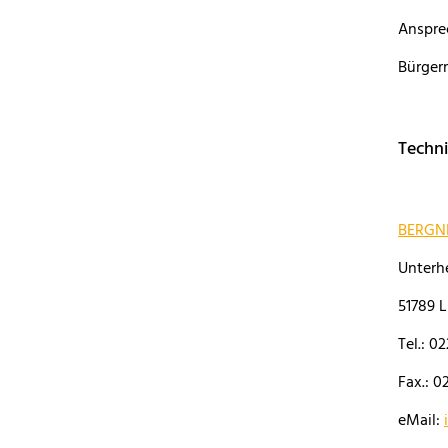
Anspre
Bürger
Techn
BERGN
Unterh
51789 L
Tel.: 
Fax.: 
eMail: