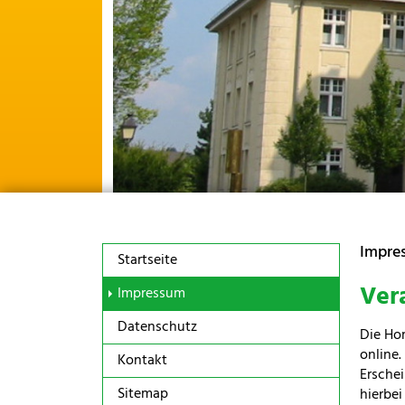
Impre
Startseite
Ver
(current)
Impressum
Datenschutz
Die Ho
online.
Kontakt
Ersche
Sitemap
hierbe